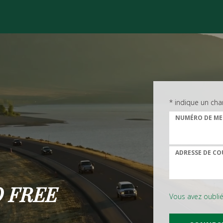
* indique un cha
NUMÉRO DE ME
ADRESSE DE CO
 FREE
Vous avez oubli