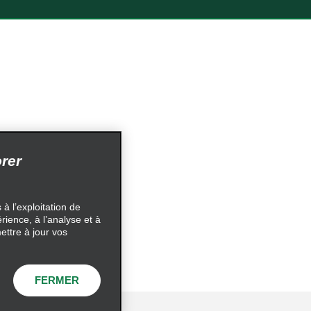
lientèle
rer
confidentialité
à l’exploitation de
érience, à l’analyse et à
ettre à jour vos
6
Développer
FERMER