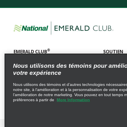
®
EMERALD CLUB
SOUTIEN
En savoir plus
Service à la c
Nous utilisons des témoins pour amélio
Modalités
Politique de 
votre expérience
Choix de confidentialité
AdChoices
Nous utilisons des témoins et d’autres technologies nécessaires 
notre site, à l’amélioration et à la personnalisation de votre exp
l’amélioration de notre marketing. Vous pouvez en tout temps m
MODALITÉS DE LA PROMOTION
ONE TWO FREE
202
préférences à partir de
More Information
© 2026 Enterprise Holdings, Tous droits réservés.